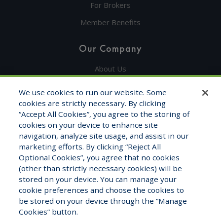
For Brokers
Member Benefits
Our Company
About Us
Get in Touch
We use cookies to run our website. Some
cookies are strictly necessary. By clicking
Testimonials
“Accept All Cookies”, you agree to the storing of
cookies on your device to enhance site
Contact Info
navigation, analyze site usage, and assist in our
marketing efforts. By clicking “Reject All
1325 Fourth Ave, STE 1705
Optional Cookies”, you agree that no cookies
Seattle, WA 98101
(other than strictly necessary cookies) will be
stored on your device. You can manage your
1-800-681-7177
cookie preferences and choose the cookies to
Monday – Friday 8:00am to 5:00pm
be stored on your device through the “Manage
Cookies” button.